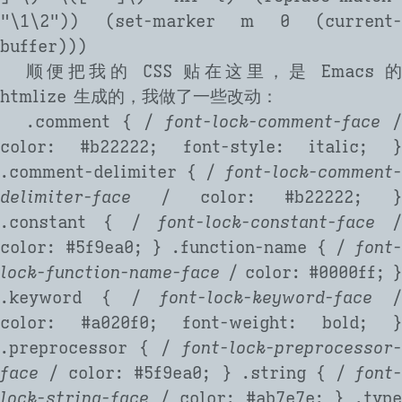
"
\
1
\
2"
)) (set-marker m 0 (current-
buffer)))
顺便把我的 CSS 贴在这里，是 Emacs 的
htmlize 生成的，我做了一些改动：
.comment { /
font-lock-comment-face
/
color: #b22222; font-style: italic; }
.comment-delimiter { /
font-lock-comment
delimiter-face
/ color: #b22222; }
.constant { /
font-lock-constant-face
/
color: #5f9ea0; } .function-name { /
font
lock-function-name-face
/ color: #0000ff; }
.keyword { /
font-lock-keyword-face
/
color: #a020f0; font-weight: bold; }
.preprocessor { /
font-lock-preprocessor-
face
/ color: #5f9ea0; } .string { /
font-
lock-string-face
/ color: #ab7e7e; } .typ