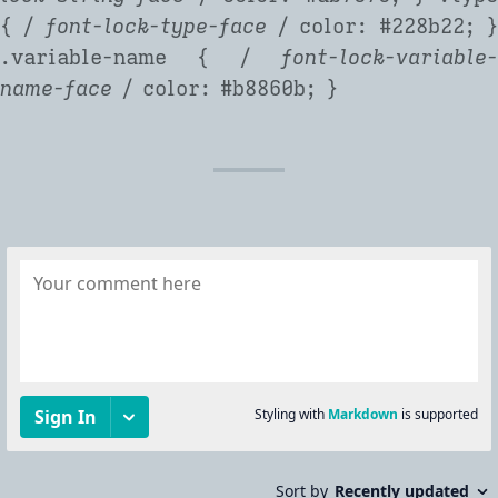
{ /
font-lock-type-face
/ color: #228b22; 
.variable-name { /
font-lock-variable-
name-face
/ color: #b8860b; }