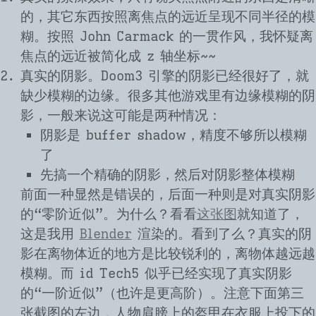
的，其它东西按照离焦点的远近呈现不同半径的模
糊。按照 John Carmack 的一贯作风，我怀疑离
焦点的远近被简化成 z 轴坐标~~
真实的阴影。Doom3 引擎的阴影已经很好了，就
缺少模糊的边缘。很多其他游戏里有边缘模糊的阴
影，一般来说这可能是两种情况：
阴影是 buffer shadow，精度不够所以模糊
了
先搞一个精确的阴影，然后对阴影整体模糊
前面一种显然是错误的，后面一种则是对真实阴影
的“零阶近似”。为什么？看看
这张图
就知道了，
这是我用
Blender
渲染的。看到了么？真实的阴
影在离物体近的地方是比较锐利的，离物体越远越
模糊。而 id Tech5 似乎已经实现了真实阴影
的“一阶近似”（也许是更高阶）。注意下面第三
张截图的左边，人物肩膀上的盔甲在衣服上投下的