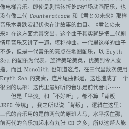
像电梯音乐。即使是剧情转折处的过场动画配乐，也
没有像二代
Counterattack
和《君との未来》那样
音乐本身跌宕起伏也在讲故事的曲目。《君との未
来》在这方面尤其突出，这个曲子其实就是把二代剧
情用音乐又讲了一遍，堪称神曲。一代里这样的曲子
不多，但是一代音乐的亮点在地图配乐，以 Eryth
Sea 的配乐为代表，旋律美轮美奂，优美到令人发
指。而且 Monolith 也知道这点，在三代里数次使用
Eryth Sea 的变奏，连片尾曲都是，这也造成了一个
很囧的现象：这代里最好听的音乐是前代音乐⋯⋯
但是「平淡」和「不好听」，都不算「背叛
JRPG 传统」，我之所以说「背叛」，逻辑在这里：
三代的音乐用的是前两代的原班人马，水平摆在那，
前两代的音乐加起来有九张 CD 之多，所以这帮人能