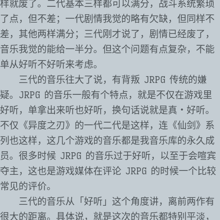
样就废了。二代基本三样都可以满分，战斗系统繁琐
了点，但不差；一代剧情我觉的略有欠缺，但同样不
差，其他两样满分；三代刚才说了，剧情已经废了，
音乐我觉的能给一半分。但这个问题有点复杂，不能
单从好听不好听来考虑。
三代的音乐往大了说，有背叛 JRPG 传统的嫌
疑。JRPG 的音乐一般有个特点，就是不仅在游戏里
好听，单拿出来听也好听，换句话说就是真・好听。
不仅《异度之刃》的一代二代是这样，连《仙剑》系
列也这样，这几个游戏的音乐都是我音乐库的永久成
员。很多时候 JRPG 的音乐过于好听，以至于会喧宾
夺主，这也是游戏媒体在评论 JRPG 的时候一个比较
常见的评价。
三代的音乐从「好听」这个角度讲，离前两作有
很大的距离。具体说，就是这次的音乐都特别平淡，