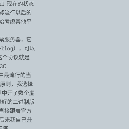
l 现在的状态
够流行以后的
始考虑其他平
票服务器，它
blog），可以
而这个协议就是
3C
其中最流行的当
的原则，我选择
其中开了数个虚
译好的二进制版
直接跟着官方
后来我自己
升
无痛。