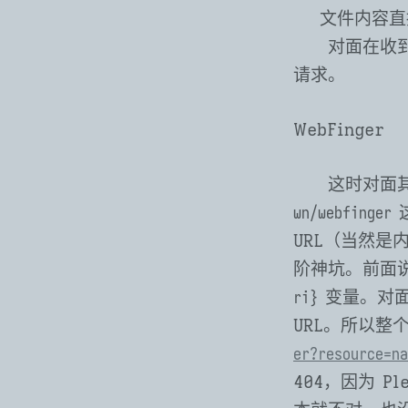
文件内容直
对面在收到
请求。
WebFinger
这时对面
这
wn/webfinger
URL（当然是内
阶神坑。前面说到
变量。对
ri}
URL。所以整个 
er?resource=na
404，因为 P