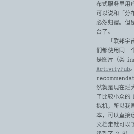
布式服务里用户
可以说和「分
必然归宿。但
台了。
「联邦宇
们都使用同一个
是图片（类 in
ActivityPub
recomme
然就是现在烂大
了比较小众的
拟机，所以我直
本，可以直接
文档
走就可以了
级
到了 2.5）