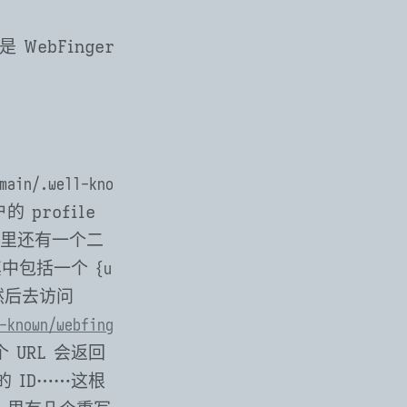
ebFinger
main/.well-kno
 profile
，这里还有一个二
L，其中包括一个
{u
然后去访问
-known/
webfing
 URL 会返回
 ID⋯⋯这根