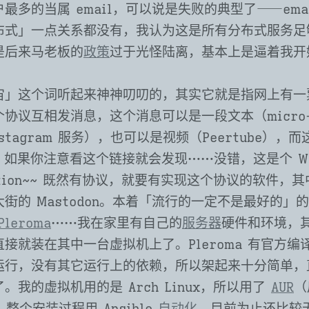
最多的当属 email，可以说是失败的典型了⸺emai
布式」一点关系都没有，我认为这是所有分布式服务足
是后来马老板的
政策
过于光怪陆离，基本上是逼着我开
宙」这个词听起来神神叨叨的，其实它就是指网上有一
协议互相发消息，这个消息可以是一段文本（micro-
stagram 服务），也可以是视频（Peertube），
。如果你注意看这个链接就会发现⋯⋯没错，这是个 W
ndation~~ 既然有协议，就要有实现这个协议的软件，
街的 Mastodon。本着「流行的一定不是最好的」
Pleroma
⋯⋯我在家里有自己的
服务器
硬件和环境，
接就装在其中一台虚拟机上了。Pleroma 有官方编
运行，没有其它运行上的依赖，所以架起来十分简单，
。我的虚拟机用的是 Arch Linux，所以用了
AUR
（
。整个安装过程用 Ansible
自动化
，目前为止还比较