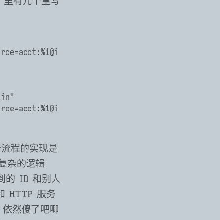
y 里有几个重写
urce=acct:%
1@i
in"

urce=acct:%
1@i
这个流程的实现是
复杂的逻辑
的 ID 和别人
 HTTP 服务
a 依然傻了吧唧