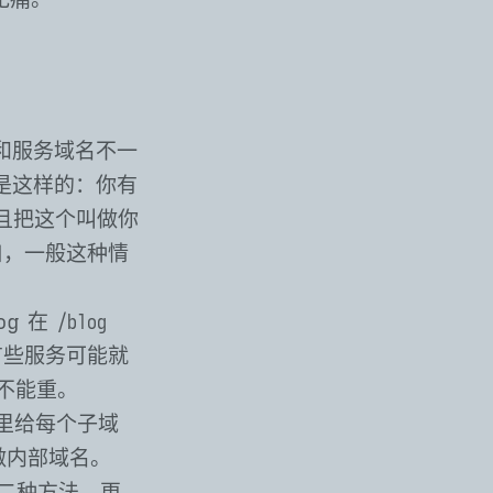
名和服务域名不一
逻辑是这样的：你有
暂且把这个叫做你
口，一般这种情
g 在
/blog
有些服务可能就
 不能重。
器里给每个子域
做内部域名。
二种方法，更