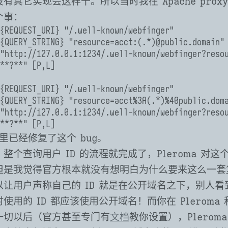
有其它实现会这样干。所以当时我在 Apache prox
个事：
{REQUEST_URI} "/.well-known/webfinger"

{QUERY_STRING} "resource=acct:(.*)@public.domain"

"http://127.0.0.1:1234/.well-known/webfinger?reso
**?**" [P,L]

{REQUEST_URI} "/.well-known/webfinger"

{QUERY_STRING} "resource=acct%3A(.*)%40public.doma
"http://127.0.0.1:1234/.well-known/webfinger?reso
**?**" [P,L]
 版里已经修复了这个 bug。
整个查询用户 ID 的流程就完成了，Pleroma 对
但是我觉得官方根本就没有想明白为什么要来这么一套
用户声称自己的 ID 就是在公开域名之下，别人看到
用的 ID 都应该使用公开域名！而你在 Pleroma 和
一切以后（官方甚至专门有
文档
教你设置），Plerom