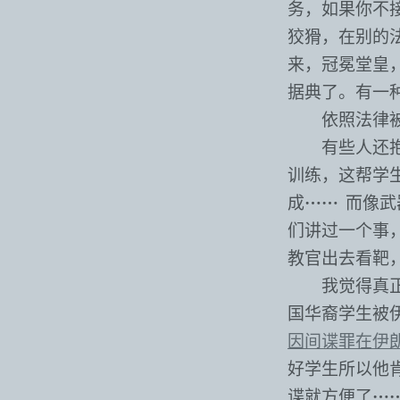
务，如果你不
狡猾，在别的
来，冠冕堂皇
据典了。有一
依照法律
有些人还
训练，这帮学
成⋯⋯ 而像
们讲过一个事
教官出去看靶
我觉得真
国华裔学生被
因间谍罪在伊
好学生所以他
谍就方便了⋯