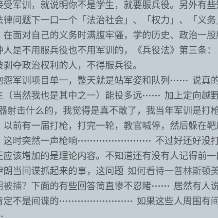
接受军训，就说明你不是学生，就要服兵役。另外有些
法律问题下一口一个「法治社会」、「权力」、「义务
，在面对自己的义务时满腹牢骚，学的历史、政治一股
种人是不用服兵役也不用军训的，《兵役法》第三条：
被剥夺政治权利的人，不得服兵役。
抱怨军训项目单一，整天就是站军姿和队列⋯⋯ 说真
生（当然我也是其中之一）能投多远⋯⋯ 加上定向越
武器射击什么的，我觉得是真不敢了，我当年军训是打
，以前有一届打枪，打完一轮，教官喊停，然后躲在靶
，这时突然一声枪响⋯⋯⋯⋯⋯⋯⋯⋯ 不过好还好没
正应该增加的是理论内容。不知道还有没有人记得前一
伊朗当间谍抓起来的事，这问题
如何看待一普林斯顿
朗被捕？
下面的有些回答简直惨不忍睹⋯⋯ 居然有人
肯定不是间谍的⋯⋯⋯⋯⋯⋯⋯⋯ 如果这些人周围有
⋯