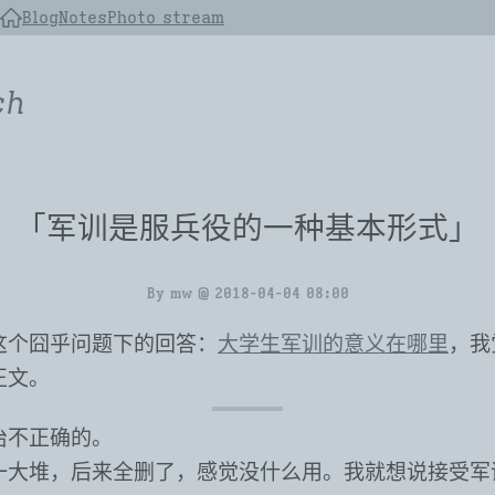
Blog
Notes
Photo stream
ch
「军训是服兵役的一种基本形式」
By
mw
@
2018-04-04 08:00
这个囧乎问题下的回答：
大学生军训的意义在哪里
，我
正文。
治不正确的。
一大堆，后来全删了，感觉没什么用。我就想说接受军