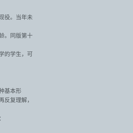
现役。当年未
龄。同版第十
学的学生，可
种基本形
再反复理解，
：