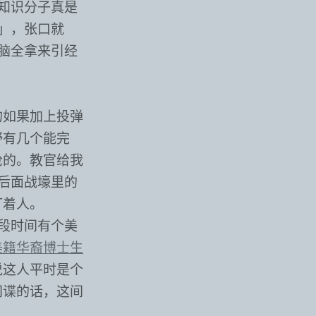
知识分子真是
」，张口就
脑全拿来引经
的如果加上投弹
野有几个能完
枪的。教官给我
后面战壕里的
打着人。
段时间有个美
美籍华裔博士生
说这人平时是个
间谍的话，这间