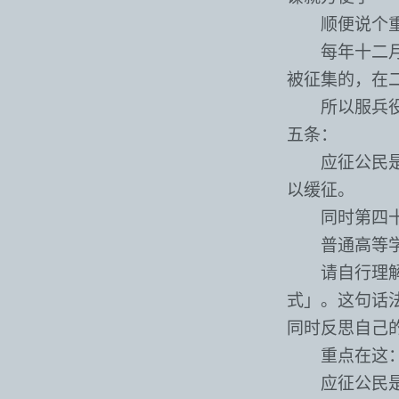
顺便说个重
每年十二
被征集的，在
所以服兵
五条：
应征公民
以缓征。
同时第四
普通高等
请自行理
式」。这句话
同时反思自己
重点在这
应征公民